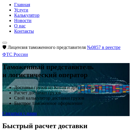
Главная
Услуги
Калькулятор
Новости
О нас
Контакты
🛡️ Лицензия таможенного представителя
№0857 в реестре
ФТС России
Таможенный представитель
и логистический оператор
Доставка грузов из Китая и других стран
Расчет доставки грузов
Свой калькулятор доставки грузов
Быстрое таможенное оформление
Связаться с нами
Быстрый расчет доставки