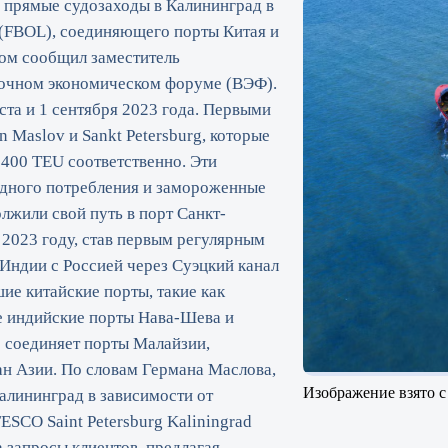
 прямые судозаходы в Калининград в
 (FBOL), соединяющего порты Китая и
том сообщил заместитель
точном экономическом форуме (ВЭФ).
ста и 1 сентября 2023 года. Первыми
 Maslov и Sankt Petersburg, которые
 400 TEU соответственно. Эти
одного потребления и замороженные
лжили свой путь в порт Санкт-
 2023 году, став первым регулярным
Индии с Россией через Суэцкий канал
ие китайские порты, такие как
е индийские порты Нава-Шева и
соединяет порты Малайзии,
н Азии. По словам Германа Маслова,
Изображение взято с
алининград в зависимости от
ESCO Saint Petersburg Kaliningrad
а запросы клиентов, предлагая