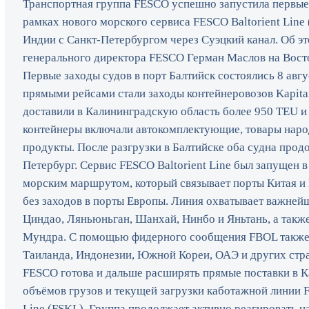
Транспортная группа FESCO успешно запустила первые
рамках нового морского сервиса FESCO Baltorient Line
Индии с Санкт-Петербургом через Суэцкий канал. Об э
генерального директора FESCO Герман Маслов на Вос
Первые заходы судов в порт Балтийск состоялись 8 авгу
прямыми рейсами стали заходы контейнеровозов Kapitan
доставили в Калининградскую область более 950 TEU и
контейнеры включали автокомплектующие, товары нар
продукты. После разгрузки в Балтийске оба судна продо
Петербург. Сервис FESCO Baltorient Line был запущен в
морским маршрутом, который связывает порты Китая и 
без заходов в порты Европы. Линия охватывает важнейш
Циндао, Ляньюньган, Шанхай, Нинбо и Яньтань, а такж
Мундра. С помощью фидерного сообщения FBOL также 
Таиланда, Индонезии, Южной Кореи, ОАЭ и других стра
FESCO готова и дальше расширять прямые поставки в К
объёмов грузов и текущей загрузки каботажной линии F
Line (FSKL). Группа продолжает активно реагировать н