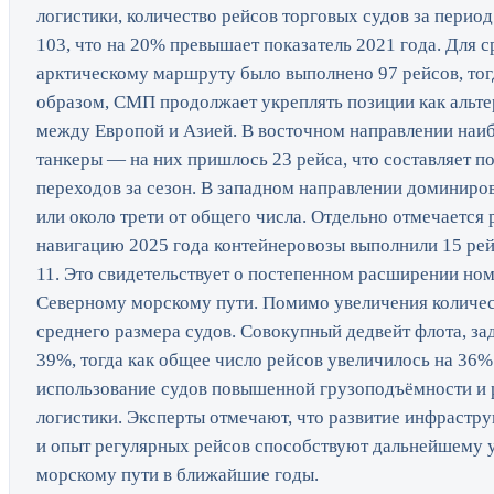
логистики, количество рейсов торговых судов за период
103, что на 20% превышает показатель 2021 года. Для с
арктическому маршруту было выполнено 97 рейсов, тогд
образом, СМП продолжает укреплять позиции как альт
между Европой и Азией. В восточном направлении наи
танкеры — на них пришлось 23 рейса, что составляет п
переходов за сезон. В западном направлении доминиров
или около трети от общего числа. Отдельно отмечается 
навигацию 2025 года контейнеровозы выполнили 15 рейс
11. Это свидетельствует о постепенном расширении но
Северному морскому пути. Помимо увеличения количест
среднего размера судов. Совокупный дедвейт флота, з
39%, тогда как общее число рейсов увеличилось на 36%.
использование судов повышенной грузоподъёмности и 
логистики. Эксперты отмечают, что развитие инфрастр
и опыт регулярных рейсов способствуют дальнейшему 
морскому пути в ближайшие годы.