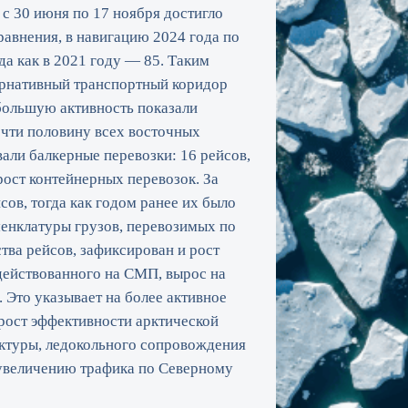
 с 30 июня по 17 ноября достигло
равнения, в навигацию 2024 года по
а как в 2021 году — 85. Таким
ернативный транспортный коридор
большую активность показали
очти половину всех восточных
али балкерные перевозки: 16 рейсов,
рост контейнерных перевозок. За
ов, тогда как годом ранее их было
менклатуры грузов, перевозимых по
ва рейсов, зафиксирован и рост
адействованного на СМП, вырос на
 Это указывает на более активное
рост эффективности арктической
уктуры, ледокольного сопровождения
увеличению трафика по Северному