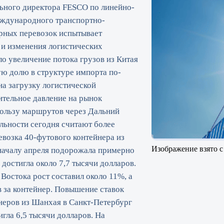
льного директора FESCO по линейно-
еждународного транспортно-
ерных перевозок испытывает
 и изменения логистических
о увеличение потока грузов из Китая
ю долю в структуре импорта по-
а загрузку логистической
ительное давление на рынок
пользу маршрутов через Дальний
льности сегодня считают более
возка 40-футового контейнера из
Изображение взято с
началу апреля подорожала примерно
достигла около 7,7 тысячи долларов.
Востока рост составил около 11%, а
в за контейнер. Повышение ставок
неров из Шанхая в Санкт-Петербург
игла 6,5 тысячи долларов. На