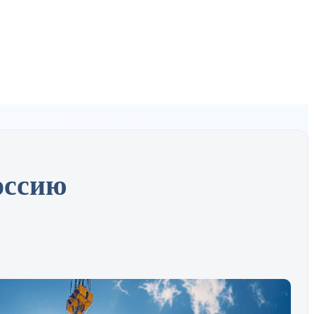
оссию