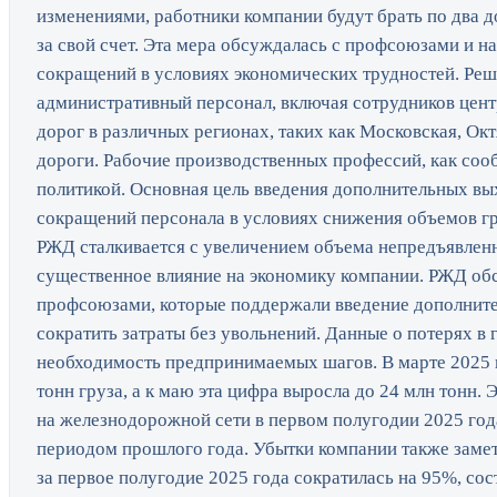
изменениями, работники компании будут брать по два 
за свой счет. Эта мера обсуждалась с профсоюзами и н
сокращений в условиях экономических трудностей. Реш
административный персонал, включая сотрудников цент
дорог в различных регионах, таких как Московская, Ок
дороги. Рабочие производственных профессий, как соо
политикой. Основная цель введения дополнительных вы
сокращений персонала в условиях снижения объемов г
РЖД сталкивается с увеличением объема непредъявленн
существенное влияние на экономику компании. РЖД об
профсоюзами, которые поддержали введение дополните
сократить затраты без увольнений. Данные о потерях 
необходимость предпринимаемых шагов. В марте 2025 г
тонн груза, а к маю эта цифра выросла до 24 млн тонн.
на железнодорожной сети в первом полугодии 2025 год
периодом прошлого года. Убытки компании также замет
за первое полугодие 2025 года сократилась на 95%, сос