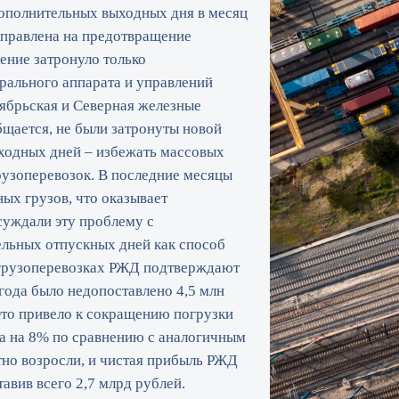
дополнительных выходных дня в месяц
аправлена на предотвращение
ение затронуло только
рального аппарата и управлений
тябрьская и Северная железные
бщается, не были затронуты новой
ходных дней – избежать массовых
рузоперевозок. В последние месяцы
ых грузов, что оказывает
суждали эту проблему с
льных отпускных дней как способ
в грузоперевозках РЖД подтверждают
ода было недопоставлено 4,5 млн
 Это привело к сокращению погрузки
а на 8% по сравнению с аналогичным
но возросли, и чистая прибыль РЖД
тавив всего 2,7 млрд рублей.